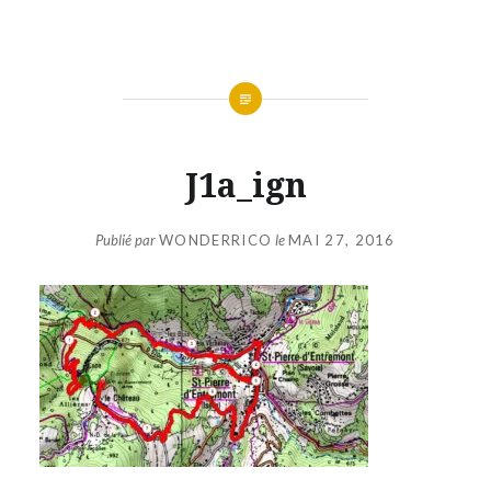
Aller
au
contenu
J1a_ign
Publié par
WONDERRICO
le
MAI 27, 2016