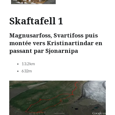
Skaftafell 1
Magnusarfoss, Svartifoss puis
montée vers Kristinartindar en
passant par
Sjonarnipa
13.2km
632m