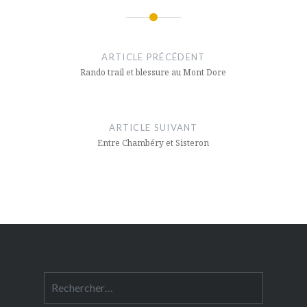
Navigation
de
ARTICLE PRÉCÉDENT
l’article
Rando trail et blessure au Mont Dore
ARTICLE SUIVANT
Entre Chambéry et Sisteron
Rechercher :