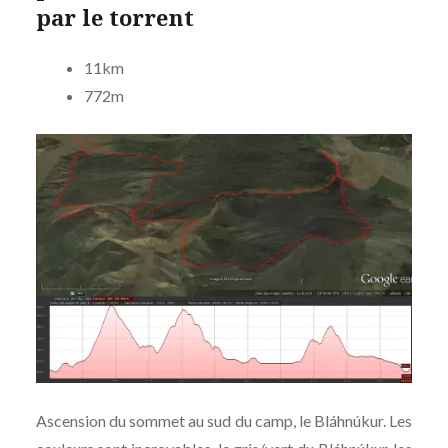
par le torrent
11km
772m
Ascension du sommet au sud du camp, le Bláhnúkur. Les