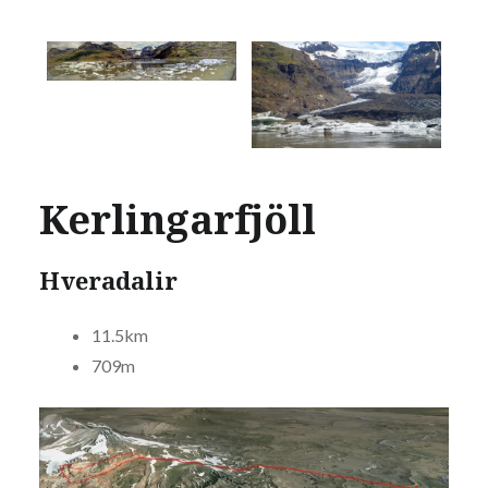
Kerlingarfjöll
Hveradalir
11.5km
709m