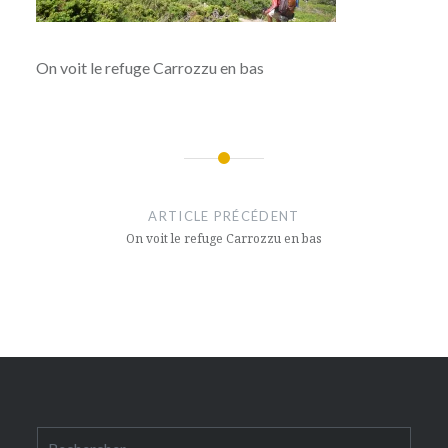
On voit le refuge Carrozzu en bas
Navigation
de
ARTICLE PRÉCÉDENT
l’article
On voit le refuge Carrozzu en bas
Rechercher :