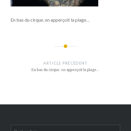
En bas du cirque, on apperçoit la plage…
Navigation
de
ARTICLE PRÉCÉDENT
l’article
En bas du cirque, on apperçoit la plage…
Rechercher :