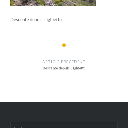
Descente depuis Tighiettu
Navigation
de
ARTICLE PRÉCÉDENT
l’article
Descente depuis Tighiettu
Rechercher :