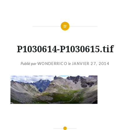
Aller
au
contenu
P1030614-P1030615.tif
Publié par
WONDERRICO
le
JANVIER 27, 2014